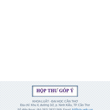
KHOA LUẬT - ĐẠI HỌC CẦN THƠ
Địa chỉ: Khu II, đường 3/2, p. Ninh Kiều, TP. Cần Thơ
kl@ctu.edu.vn
Số điện thoại: (84-292) 3832 569; Email: