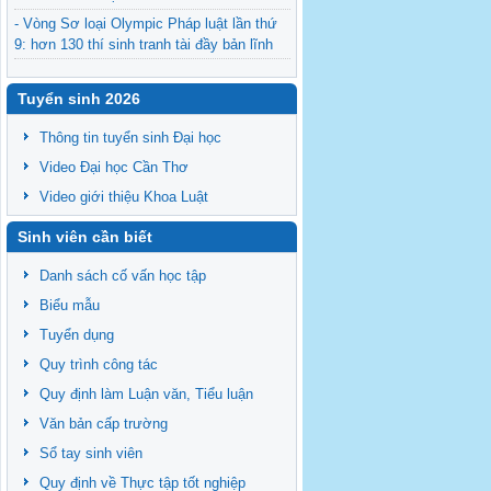
- Vòng Sơ loại Olympic Pháp luật lần thứ
9: hơn 130 thí sinh tranh tài đầy bản lĩnh
- Chính thức công bố top 08 thí sinh bước
vào Vòng Bán kết cuộc thi “Hùng biện sinh
Tuyển sinh 2026
viên luật” 2026
Thông tin tuyển sinh Đại học
- Tuyển cộng tác viên Ban Chủ nhiệm -
Legal English club – passing the torch
Video Đại học Cần Thơ
- Sinh hoạt của CLB Tiếng Anh pháp lý 05-
Video giới thiệu Khoa Luật
2026
Sinh viên cần biết
- Kế hoạch bào vệ Luận văn/Đề án thạc sĩ
ngày 26/06/2026
Danh sách cố vấn học tập
Biểu mẫu
Tuyển dụng
Quy trình công tác
Quy định làm Luận văn, Tiểu luận
Văn bản cấp trường
Sổ tay sinh viên
Quy định về Thực tập tốt nghiệp