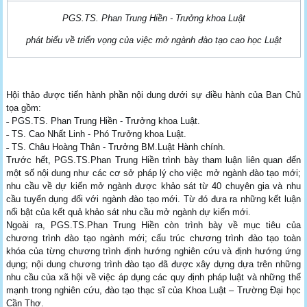
PGS.TS. Phan Trung Hiền - Trưởng khoa Luật
phát biểu về triển vọng của việc mở ngành đào tạo cao học Luật
Hội thảo được tiến hành phần nội dung dưới sự điều hành của Ban Chủ
tọa gồm:
˗ PGS.TS. Phan Trung Hiền - Trưởng khoa Luật.
˗ TS. Cao Nhất Linh - Phó Trưởng khoa Luật.
˗ TS. Châu Hoàng Thân - Trưởng BM.Luật Hành chính.
Trước hết, PGS.TS.Phan Trung Hiền trình bày tham luận liên quan đến
một số nội dung như các cơ sở pháp lý cho việc mở ngành đào tạo mới;
nhu cầu về dự kiến mở ngành được khảo sát từ 40 chuyên gia và nhu
cầu tuyển dụng đối với ngành đào tạo mới. Từ đó đưa ra những kết luận
nổi bật của kết quả khảo sát nhu cầu mở ngành dự kiến mới.
Ngoài ra, PGS.TS.Phan Trung Hiền còn trình bày về mục tiêu của
chương trình đào tạo ngành mới; cấu trúc chương trình đào tạo toàn
khóa của từng chương trình định hướng nghiên cứu và định hướng ứng
dụng; nội dung chương trình đào tạo đã được xây dựng dựa trên những
nhu cầu của xã hội về việc áp dụng các quy định pháp luật và những thế
mạnh trong nghiên cứu, đào tạo thạc sĩ của Khoa Luật – Trường Đại học
Cần Thơ.