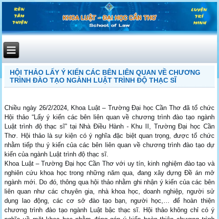
HỘI THẢO LẤY Ý KIẾN CÁC BÊN LIÊN QUAN VỀ CHƯƠNG
TRÌNH ĐÀO TẠO NGÀNH LUẬT TRÌNH ĐỘ THẠC SĨ
Chiều ngày 26/2/2024, Khoa Luật – Trường Đại học Cần Thơ đã tổ chức
Hội thảo “Lấy ý kiến các bên liên quan về chương trình đào tạo ngành
Luật trình độ thạc sĩ” tại Nhà Điều Hành - Khu II, Trường Đại học Cần
Thơ. Hội thảo là sự kiện có ý nghĩa đặc biệt quan trọng, được tổ chức
nhằm tiếp thu ý kiến của các bên liên quan về chương trình đào tạo dự
kiến của ngành Luật trình độ thạc sĩ.
Khoa Luật – Trường Đại học Cần Thơ với uy tín, kinh nghiệm đào tạo và
nghiên cứu khoa học trong những năm qua, đang xây dựng Đề án mở
ngành mới. Do đó, thông qua hội thảo nhằm ghi nhận ý kiến của các bên
liên quan như các chuyên gia, nhà khoa học, doanh nghiệp, người sử
dụng lao động, các cơ sở đào tạo bạn, người học,… để hoàn thiện
chương trình đào tạo ngành Luật bậc thạc sĩ. Hội thảo không chỉ có ý