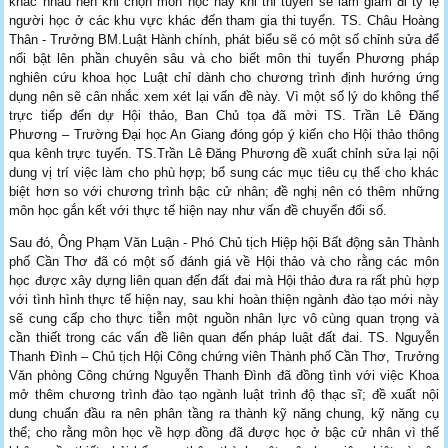
khác nhau nên khi chọn môn học này khi thi tuyển sẽ làm giảm đi tỷ lệ
người học ở các khu vực khác đến tham gia thi tuyển. TS. Châu Hoàng
Thân - Trưởng BM.Luật Hành chính, phát biểu sẽ có một số chỉnh sửa để
nổi bật lên phần chuyên sâu và cho biết môn thi tuyển Phương pháp
nghiên cứu khoa học Luật chỉ dành cho chương trình định hướng ứng
dụng nên sẽ cân nhắc xem xét lại vấn đề này. Vì một số lý do không thể
trực tiếp đến dự Hội thảo, Ban Chủ tọa đã mời TS. Trần Lê Đăng
Phương – Trường Đại học An Giang đóng góp ý kiến cho Hội thảo thông
qua kênh trực tuyến. TS.Trần Lê Đăng Phương đề xuất chỉnh sửa lại nội
dung vị trí việc làm cho phù hợp; bổ sung các mục tiêu cụ thể cho khác
biệt hơn so với chương trình bậc cử nhân; đề nghị nên có thêm những
môn học gắn kết với thực tế hiện nay như vấn đề chuyển đổi số.
Sau đó, Ông Phạm Văn Luận - Phó Chủ tịch Hiệp hội Bất động sản Thành
phố Cần Thơ đã có một số đánh giá về Hội thảo và cho rằng các môn
học được xây dựng liên quan đến đất đai mà Hội thảo đưa ra rất phù hợp
với tình hình thực tế hiện nay, sau khi hoàn thiện ngành đào tạo mới này
sẽ cung cấp cho thực tiễn một nguồn nhân lực vô cùng quan trọng và
cần thiết trong các vấn đề liên quan đến pháp luật đất đai. TS. Nguyễn
Thanh Đình – Chủ tịch Hội Công chứng viên Thành phố Cần Thơ, Trưởng
Văn phòng Công chứng Nguyễn Thanh Đình đã đồng tình với việc Khoa
mở thêm chương trình đào tạo ngành luật trình độ thạc sĩ; đề xuất nội
dung chuẩn đầu ra nên phân tầng ra thành kỹ năng chung, kỹ năng cụ
thể; cho rằng môn học về hợp đồng đã được học ở bậc cử nhân vì thế