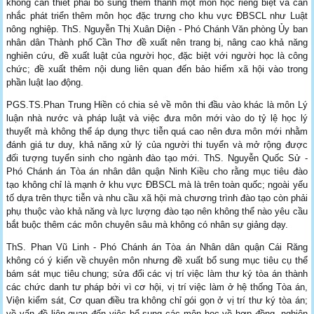
không cần thiết phải bổ sung thêm thành một môn học riêng biệt và cân
nhắc phát triển thêm môn học đặc trưng cho khu vực ĐBSCL như Luật
nông nghiệp. ThS. Nguyễn Thị Xuân Diện - Phó Chánh Văn phòng Ủy ban
nhân dân Thành phố Cần Thơ đề xuất nên trang bị, nâng cao khả năng
nghiên cứu, đề xuất luật của người học, đặc biệt với người học là công
chức; đề xuất thêm nội dung liên quan đến bảo hiểm xã hội vào trong
phần luật lao động.
PGS.TS.Phan Trung Hiền có chia sẻ về môn thi đầu vào khác là môn Lý
luận nhà nước và pháp luật và việc đưa môn mới vào do tỷ lệ học lý
thuyết mà không thể áp dụng thực tiễn quá cao nên đưa môn mới nhằm
đánh giá tư duy, khả năng xử lý của người thi tuyển và mở rộng được
đối tượng tuyển sinh cho ngành đào tạo mới. ThS. Nguyễn Quốc Sử -
Phó Chánh án Tòa án nhân dân quận Ninh Kiều cho rằng mục tiêu đào
tạo không chỉ là mạnh ở khu vực ĐBSCL mà là trên toàn quốc; ngoài yếu
tố dựa trên thực tiễn và nhu cầu xã hội mà chương trình đào tạo còn phải
phụ thuộc vào khả năng và lực lượng đào tạo nên không thể nào yêu cầu
bắt buộc thêm các môn chuyên sâu mà không có nhân sự giảng dạy.
ThS. Phan Vũ Linh - Phó Chánh án Tòa án Nhân dân quận Cái Răng
không có ý kiến về chuyên môn nhưng đề xuất bổ sung mục tiêu cụ thể
bám sát mục tiêu chung; sửa đổi các vị trí việc làm thư ký tòa án thành
các chức danh tư pháp bởi vì cơ hội, vị trí việc làm ở hệ thống Tòa án,
Viện kiểm sát, Cơ quan điều tra không chỉ gói gọn ở vị trí thư ký tòa án;
về vấn đề liên quan đến việc bổ sung các môn học về hợp đồng, nghiên