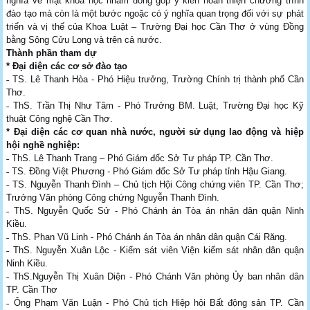
nghĩa về mặt khoa học nhằm đóng góp ý kiến hoàn thiện chương trình
đào tạo mà còn là một bước ngoặc có ý nghĩa quan trọng đối với sự phát
triển và vị thế của Khoa Luật – Trường Đại học Cần Thơ ở vùng Đồng
bằng Sông Cửu Long và trên cả nước.
Thành phần tham dự
* Đại diện các cơ sở đào tạo
˗ TS. Lê Thanh Hòa - Phó Hiệu trưởng, Trường Chính trị thành phố Cần
Thơ.
˗ ThS. Trần Thị Như Tâm - Phó Trưởng BM. Luật, Trường Đại học Kỹ
thuật Công nghệ Cần Thơ.
* Đại diện các cơ quan nhà nước, người sử dụng lao động và hiệp
hội nghề nghiệp:
˗ ThS. Lê Thanh Trang – Phó Giám đốc Sở Tư pháp TP. Cần Thơ.
˗ TS. Đồng Việt Phương - Phó Giám đốc Sở Tư pháp tỉnh Hậu Giang.
˗ TS. Nguyễn Thanh Đình – Chủ tịch Hội Công chứng viên TP. Cần Thơ;
Trưởng Văn phòng Công chứng Nguyễn Thanh Đình.
˗ ThS. Nguyễn Quốc Sử - Phó Chánh án Tòa án nhân dân quận Ninh
Kiều.
˗ ThS. Phan Vũ Linh - Phó Chánh án Tòa án nhân dân quận Cái Răng.
˗ ThS. Nguyễn Xuân Lộc - Kiểm sát viên Viện kiểm sát nhân dân quận
Ninh Kiều.
˗ ThS.Nguyễn Thị Xuân Diện - Phó Chánh Văn phòng Ủy ban nhân dân
TP. Cần Thơ
˗ Ông Phạm Văn Luận - Phó Chủ tịch Hiệp hội Bất động sản TP. Cần