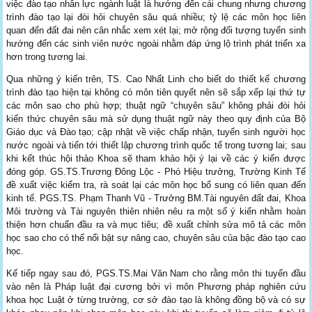
việc đào tạo nhân lực ngành luật là hướng đến cái chung nhưng chương
trình đào tạo lại đòi hỏi chuyên sâu quá nhiều; tỷ lệ các môn học liên
quan đến đất đai nên cân nhắc xem xét lại; mở rộng đối tượng tuyển sinh
hướng đến các sinh viên nước ngoài nhằm đáp ứng lộ trình phát triển xa
hơn trong tương lai.
Qua những ý kiến trên, TS. Cao Nhất Linh cho biết do thiết kế chương
trình đào tạo hiện tại không có môn tiên quyết nên sẽ sắp xếp lại thứ tự
các môn sao cho phù hợp; thuật ngữ “chuyên sâu” không phải đòi hỏi
kiến thức chuyên sâu mà sử dụng thuật ngữ này theo quy định của Bộ
Giáo dục và Đào tạo; cập nhật về việc chấp nhận, tuyển sinh người học
nước ngoài và tiến tới thiết lập chương trình quốc tế trong tương lai; sau
khi kết thúc hội thảo Khoa sẽ tham khảo hội ý lại về các ý kiến được
đóng góp. GS.TS.Trương Đông Lộc - Phó Hiệu trưởng, Trường Kinh Tế
đề xuất việc kiểm tra, rà soát lại các môn học bổ sung có liên quan đến
kinh tế. PGS.TS. Phạm Thanh Vũ - Trưởng BM.Tài nguyên đất đai, Khoa
Môi trường và Tài nguyên thiên nhiên nêu ra một số ý kiến nhằm hoàn
thiện hơn chuẩn đầu ra và mục tiêu; đề xuất chỉnh sửa mô tả các môn
học sao cho có thể nổi bật sự nâng cao, chuyên sâu của bậc đào tạo cao
học.
Kế tiếp ngay sau đó, PGS.TS.Mai Văn Nam cho rằng môn thi tuyển đầu
vào nên là Pháp luật đại cương bởi vì môn Phương pháp nghiên cứu
khoa học Luật ở từng trường, cơ sở đào tạo là không đồng bộ và có sự