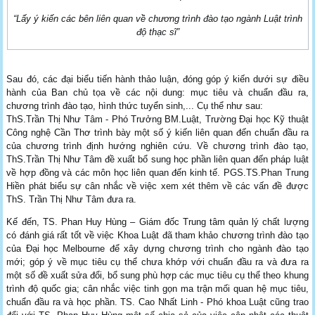
“Lấy ý kiến các bên liên quan về chương trình đào tạo ngành Luật trình
độ thạc sĩ”
Sau đó, các đại biểu tiến hành thảo luận, đóng góp ý kiến dưới sự điều
hành của Ban chủ tọa về các nội dung: mục tiêu và chuẩn đầu ra,
chương trình đào tạo, hình thức tuyển sinh,... Cụ thể như sau:
ThS.Trần Thị Như Tâm - Phó Trưởng BM.Luật, Trường Đại học Kỹ thuật
Công nghệ Cần Thơ trình bày một số ý kiến liên quan đến chuẩn đầu ra
của chương trình định hướng nghiên cứu. Về chương trình đào tạo,
ThS.Trần Thị Như Tâm đề xuất bổ sung học phần liên quan đến pháp luật
về hợp đồng và các môn học liên quan đến kinh tế. PGS.TS.Phan Trung
Hiền phát biểu sự cân nhắc về việc xem xét thêm về các vấn đề được
ThS. Trần Thị Như Tâm đưa ra.
Kế đến, TS. Phan Huy Hùng – Giám đốc Trung tâm quản lý chất lượng
có đánh giá rất tốt về việc Khoa Luật đã tham khảo chương trình đào tạo
của Đại học Melbourne để xây dựng chương trình cho ngành đào tạo
mới; góp ý về mục tiêu cụ thể chưa khớp với chuẩn đầu ra và đưa ra
một số đề xuất sửa đổi, bổ sung phù hợp các mục tiêu cụ thể theo khung
trình độ quốc gia; cân nhắc việc tinh gọn ma trận mối quan hệ mục tiêu,
chuẩn đầu ra và học phần. TS. Cao Nhất Linh - Phó khoa Luật cũng trao