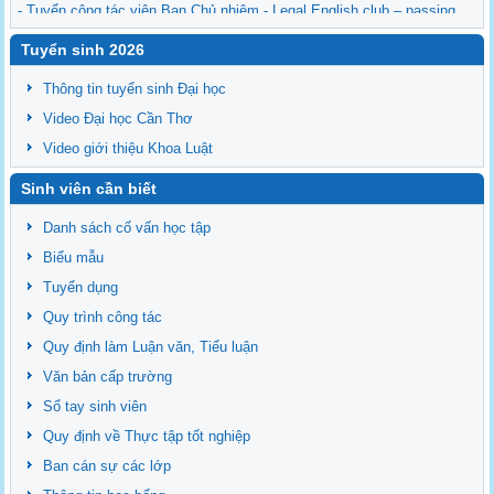
- Tuyển cộng tác viên Ban Chủ nhiệm - Legal English club – passing
the torch
Tuyển sinh 2026
- Sinh hoạt của CLB Tiếng Anh pháp lý 05-2026
- Kế hoạch bào vệ Luận văn/Đề án thạc sĩ ngày 26/06/2026
Thông tin tuyển sinh Đại học
Video Đại học Cần Thơ
Video giới thiệu Khoa Luật
Sinh viên cần biết
Danh sách cố vấn học tập
Biểu mẫu
Tuyển dụng
Quy trình công tác
Quy định làm Luận văn, Tiểu luận
Văn bản cấp trường
Sổ tay sinh viên
Quy định về Thực tập tốt nghiệp
Ban cán sự các lớp