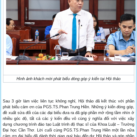
Hình ảnh khách mời phát biểu đóng góp ý kiến tại Hội thảo
Sau 3 giờ làm việc liên tục không nghỉ, Hội thảo đã kết thúc với phần
phát biểu cảm ơn của PGS.TS.Phan Trung Hiền. Những ý kiến đóng góp,
đề xuất sửa đổi của các đại biểu đưa ra đã góp phần mở rộng tầm nhìn ở
nhiều góc độ, tất cả các ý kiến đều vô cùng ý nghĩa đối với việc xây
dựng chương trình đào tạo Luật trình độ thạc sĩ của Khoa Luật – Trường
Đại học Cần Thơ. Lời cuối cùng PGS.TS.Phan Trung Hiền một lần nữa
cảm ơn đại biểu đã dành thời gian quý báu đến dự Hội thảo và góp phần