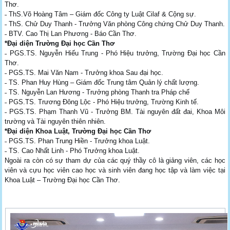
Thơ.
˗ ThS.Võ Hoàng Tâm – Giám đốc Công ty Luật Cilaf & Cộng sự.
˗ ThS. Chử Duy Thanh - Trưởng Văn phòng Công chứng Chử Duy Thanh.
˗ BTV. Cao Thị Lan Phương - Báo Cần Thơ.
*Đại diện Trường Đại học Cần Thơ
˗ PGS.TS. Nguyễn Hiếu Trung - Phó Hiệu trưởng, Trường Đại học Cần
Thơ.
˗ PGS.TS. Mai Văn Nam - Trưởng khoa Sau đại học.
˗ TS. Phan Huy Hùng – Giám đốc Trung tâm Quản lý chất lượng.
˗ TS. Nguyễn Lan Hương - Trưởng phòng Thanh tra Pháp chế
˗ PGS.TS. Trương Đông Lộc - Phó Hiệu trưởng, Trường Kinh tế.
˗ PGS.TS. Phạm Thanh Vũ - Trưởng BM. Tài nguyên đất đai, Khoa Môi
trường và Tài nguyên thiên nhiên.
*Đại diện Khoa Luật, Trường Đại học Cần Thơ
˗ PGS.TS. Phan Trung Hiền - Trưởng khoa Luật.
˗ TS. Cao Nhất Linh - Phó Trưởng khoa Luật.
Ngoài ra còn có sự tham dự của các quý thầy cô là giảng viên, các học
viên và cựu học viên cao học và sinh viên đang học tập và làm việc tại
Khoa Luật – Trường Đại học Cần Thơ.