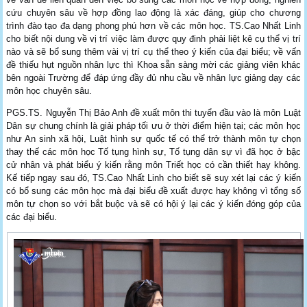
cứu chuyên sâu về hợp đồng lao động là xác đáng, giúp cho chương
trình đào tạo đa dạng phong phú hơn về các môn học. TS.Cao Nhất Linh
cho biết nội dung về vị trí việc làm được quy đinh phải liệt kê cụ thể vị trí
nào và sẽ bổ sung thêm vài vị trí cụ thể theo ý kiến của đại biểu; về vấn
đề thiếu hụt nguồn nhân lực thì Khoa sẵn sàng mời các giảng viên khác
bên ngoài Trường để đáp ứng đầy đủ nhu cầu về nhân lực giảng dạy các
môn học chuyên sâu.
PGS.TS. Nguyễn Thị Bảo Anh đề xuất môn thi tuyển đầu vào là môn Luật
Dân sự chung chính là giải pháp tối ưu ở thời điểm hiện tại; các môn học
như An sinh xã hội, Luật hình sự quốc tế có thể trở thành môn tự chọn
thay thế các môn học Tố tụng hình sự, Tố tụng dân sự vì đã học ở bậc
cử nhân và phát biểu ý kiến rằng môn Triết học có cần thiết hay không.
Kế tiếp ngay sau đó, TS.Cao Nhất Linh cho biết sẽ suy xét lại các ý kiến
có bổ sung các môn học mà đại biểu đề xuất được hay không vì tổng số
môn tự chọn so với bắt buộc và sẽ có hội ý lại các ý kiến đóng góp của
các đại biểu.