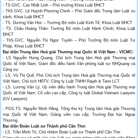
- TS.GVC. Cao Nhất Linh – Phó trưởng Khoa Luật ĐHCT
- ThS.GVC. Lê Huỳnh Phương Chinh – Phó Giám đốc Trung tâm Luật so
sánh, Khoa Luật ĐHCT
- TS. Dương Văn Học – Trưởng Bộ môn Luật Kinh Tế, Khoa Luật ĐHCT
- TS. Châu Hoàng Thân- Trưởng Bộ môn Luật Hành Chính, Khoa Luật
ĐHCT
- ThS.GVC. Nguyễn Thị Ngọc Tuyền – Phó Trưởng Bộ môn Luật Tư
Pháp, Khoa Luật ĐHCT
Đại diện Trung tâm Hoà giải Thương mại Quốc tế Việt Nam - VICMC:
- LS Nguyễn Hưng Quang, Chủ tịch Trung tâm Hoà giải Thương mại
Quốc tế Việt Nam; Giám đốc điều hành Văn phòng luật sư NHQuang và
Cộng sự.
- LS. Vũ Thị Quế, Phó Chủ tịch Trung tâm Hoà giải Thương mại Quốc tế
Việt Nam; Chủ tịch HĐTV, Công ty Luật TNHH Rajah & Tann LCT.
- LS. Lương Văn Lý, Uỷ viên điều hành Trung tâm Hoà giải Thương mại
Quốc tế Việt Nam; Cố vấn cao cấp, Công ty luật Global Vietnam Lawyers
(GV Lawyers).
- PGS.TS. Nguyễn Minh Hằng, Tổng thư ký Trung tâm Hoà giải Thương
mại Quốc tế Việt Nam; Giảng viên cao cấp, Trường Đại học Ngoại
Thương.
Đại diện Đoàn Luật sư Thành phố Cần Thơ:
- LS. Trần Minh Trị, Chủ nhiệm Đoàn Luật sư Thành phố Cần Thơ
Cùng với sự có mặt của các luật sư cùng giảng viên và sinh viên Khoa