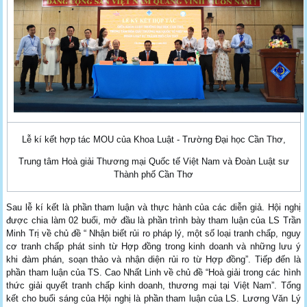
Lễ kí kết hợp tác MOU của Khoa Luật - Trường Đại học Cần Thơ,
Trung tâm Hoà giải Thương mại Quốc tế Việt Nam và Đoàn Luật sư
Thành phố Cần Thơ
Sau lễ kí kết là phần tham luận và thực hành của các diễn giả. Hội nghị
được chia làm 02 buổi, mở đầu là phần trình bày tham luận của LS Trần
Minh Trị về chủ đề “ Nhận biết rủi ro pháp lý, một số loại tranh chấp, nguy
cơ tranh chấp phát sinh từ Hợp đồng trong kinh doanh và những lưu ý
khi đàm phán, soạn thảo và nhận diện rủi ro từ Hợp đồng”. Tiếp đến là
phần tham luận của TS. Cao Nhất Linh về chủ đề “Hoà giải trong các hình
thức giải quyết tranh chấp kinh doanh, thương mại tại Việt Nam”. Tổng
kết cho buổi sáng của Hội nghị là phần tham luận của LS. Lương Văn Lý