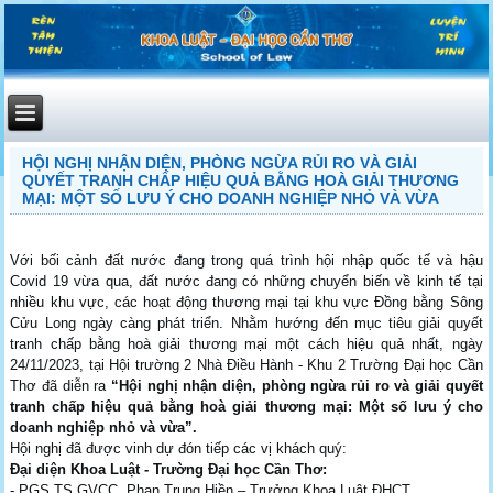
HỘI NGHỊ NHẬN DIỆN, PHÒNG NGỪA RỦI RO VÀ GIẢI
QUYẾT TRANH CHẤP HIỆU QUẢ BẰNG HOÀ GIẢI THƯƠNG
MẠI: MỘT SỐ LƯU Ý CHO DOANH NGHIỆP NHỎ VÀ VỪA
Với bối cảnh đất nước đang trong quá trình hội nhập quốc tế và hậu
Covid 19 vừa qua, đất nước đang có những chuyển biến về kinh tế tại
nhiều khu vực, các hoạt động thương mại tại khu vực Đồng bằng Sông
Cửu Long ngày càng phát triển. Nhằm hướng đến mục tiêu giải quyết
tranh chấp bằng hoà giải thương mại một cách hiệu quả nhất, ngày
24/11/2023, tại Hội trường 2 Nhà Điều Hành - Khu 2 Trường Đại học Cần
Thơ đã diễn ra
“Hội nghị nhận diện, phòng ngừa rủi ro và giải quyết
tranh chấp hiệu quả bằng hoà giải thương mại: Một số lưu ý cho
doanh nghiệp nhỏ và vừa”.
Hội nghị đã được vinh dự đón tiếp các vị khách quý:
Đại diện Khoa Luật - Trường Đại học Cần Thơ:
- PGS.TS.GVCC. Phan Trung Hiền – Trưởng Khoa Luật ĐHCT