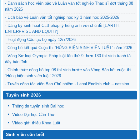
- Danh sách học viên bảo vệ Luận văn tốt nghiệp Thạc sĩ đợt tháng 08
năm 2026
- Lịch bảo vệ Luận văn tốt nghiệp học kỳ 3 năm học 2025-2026
- Đăng ký sinh hoạt CLB pháp lý tiếng anh với chủ đề [EARTH,
ENTERPRISE AND EQUITY]
- Hoạt động Câu lạc bộ ngày 12/7/2026
- Công bố kết quả Cuộc thi “HÙNG BIỆN SINH VIÊN LUẬT” năm 2026
- Vòng Sơ loại Olympic Pháp luật lần thứ 9: hơn 130 thí sinh tranh tài
đầy bản lĩnh
- Chính thức công bố top 08 thí sinh bước vào Vòng Bán kết cuộc thi
“Hùng biện sinh viên luật” 2026
- Tuyển cộng tác viên Ban Chủ nhiệm - Legal English club – passing
the torch
Tuyển sinh 2026
- Sinh hoạt của CLB Tiếng Anh pháp lý 05-2026
- Kế hoạch bào vệ Luận văn/Đề án thạc sĩ ngày 26/06/2026
Thông tin tuyển sinh Đại học
Video Đại học Cần Thơ
Video giới thiệu Khoa Luật
Sinh viên cần biết