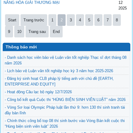
NĂNG HÒA GIẢI THƯƠNG MẠI
12
2025
Start
Trang trước
1
2
3
4
5
6
7
8
9
10
Trang sau
End
Thông báo mới
- Danh sách học viên bảo vệ Luận văn tốt nghiệp Thạc sĩ đợt tháng 08
năm 2026
- Lịch bảo vệ Luận văn tốt nghiệp học kỳ 3 năm học 2025-2026
- Đăng ký sinh hoạt CLB pháp lý tiếng anh với chủ đề [EARTH,
ENTERPRISE AND EQUITY]
- Hoạt động Câu lạc bộ ngày 12/7/2026
- Công bố kết quả Cuộc thi “HÙNG BIỆN SINH VIÊN LUẬT” năm 2026
- Vòng Sơ loại Olympic Pháp luật lần thứ 9: hơn 130 thí sinh tranh tài
đầy bản lĩnh
- Chính thức công bố top 08 thí sinh bước vào Vòng Bán kết cuộc thi
“Hùng biện sinh viên luật” 2026