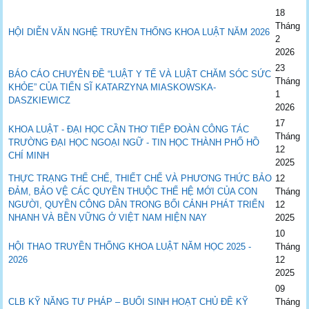
18
Tháng
HỘI DIỄN VĂN NGHỆ TRUYỀN THỐNG KHOA LUẬT NĂM 2026
2
2026
23
BÁO CÁO CHUYÊN ĐỀ “LUẬT Y TẾ VÀ LUẬT CHĂM SÓC SỨC
Tháng
KHỎE” CỦA TIẾN SĨ KATARZYNA MIASKOWSKA-
1
DASZKIEWICZ
2026
17
KHOA LUẬT - ĐẠI HỌC CẦN THƠ TIẾP ĐOÀN CÔNG TÁC
Tháng
TRƯỜNG ĐẠI HỌC NGOẠI NGỮ - TIN HỌC THÀNH PHỐ HỒ
12
CHÍ MINH
2025
THỰC TRẠNG THỂ CHẾ, THIẾT CHẾ VÀ PHƯƠNG THỨC BẢO
12
ĐẢM, BẢO VỆ CÁC QUYỀN THUỘC THẾ HỆ MỚI CỦA CON
Tháng
NGƯỜI, QUYỀN CÔNG DÂN TRONG BỐI CẢNH PHÁT TRIỂN
12
NHANH VÀ BỀN VỮNG Ở VIỆT NAM HIỆN NAY
2025
10
HỘI THAO TRUYỀN THỐNG KHOA LUẬT NĂM HỌC 2025 -
Tháng
2026
12
2025
09
CLB KỸ NĂNG TƯ PHÁP – BUỔI SINH HOẠT CHỦ ĐỀ KỸ
Tháng