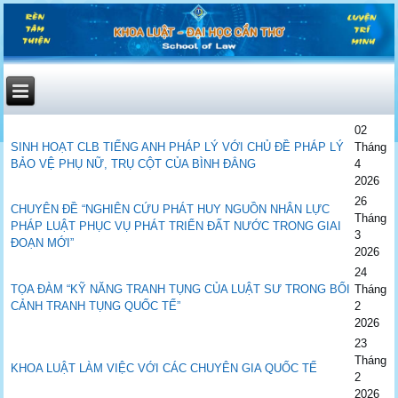
02
SINH HOẠT CLB TIẾNG ANH PHÁP LÝ VỚI CHỦ ĐỀ PHÁP LÝ
Tháng
BẢO VỆ PHỤ NỮ, TRỤ CỘT CỦA BÌNH ĐẲNG
4
2026
26
CHUYÊN ĐỀ “NGHIÊN CỨU PHÁT HUY NGUỒN NHÂN LỰC
Tháng
PHÁP LUẬT PHỤC VỤ PHÁT TRIỂN ĐẤT NƯỚC TRONG GIAI
3
ĐOẠN MỚI”
2026
24
TỌA ĐÀM “KỸ NĂNG TRANH TỤNG CỦA LUẬT SƯ TRONG BỐI
Tháng
CẢNH TRANH TỤNG QUỐC TẾ”
2
2026
23
Tháng
KHOA LUẬT LÀM VIỆC VỚI CÁC CHUYÊN GIA QUỐC TẾ
2
2026