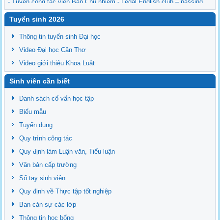
- Tuyển cộng tác viên Ban Chủ nhiệm - Legal English club – passing
the torch
Tuyển sinh 2026
- Sinh hoạt của CLB Tiếng Anh pháp lý 05-2026
- Kế hoạch bào vệ Luận văn/Đề án thạc sĩ ngày 26/06/2026
Thông tin tuyển sinh Đại học
Video Đại học Cần Thơ
Video giới thiệu Khoa Luật
Sinh viên cần biết
Danh sách cố vấn học tập
Biểu mẫu
Tuyển dụng
Quy trình công tác
Quy định làm Luận văn, Tiểu luận
Văn bản cấp trường
Sổ tay sinh viên
Quy định về Thực tập tốt nghiệp
Ban cán sự các lớp
Thông tin học bổng