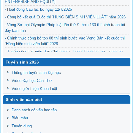
ENTERPRISE AND EQUITY]
- Hoạt động Câu lạc bộ ngày 12/7/2026
- Công bố kết quả Cuộc thi “HÙNG BIỆN SINH VIÊN LUẬT” năm 2026
- Vòng Sơ loại Olympic Pháp luật lần thứ 9: hơn 130 thí sinh tranh tài
đầy bản lĩnh
- Chính thức công bố top 08 thí sinh bước vào Vòng Bán kết cuộc thi
“Hùng biện sinh viên luật” 2026
- Tuyển cộng tác viên Ban Chủ nhiệm - Legal English club – passing
the torch
Tuyển sinh 2026
- Sinh hoạt của CLB Tiếng Anh pháp lý 05-2026
- Kế hoạch bào vệ Luận văn/Đề án thạc sĩ ngày 26/06/2026
Thông tin tuyển sinh Đại học
Video Đại học Cần Thơ
Video giới thiệu Khoa Luật
Sinh viên cần biết
Danh sách cố vấn học tập
Biểu mẫu
Tuyển dụng