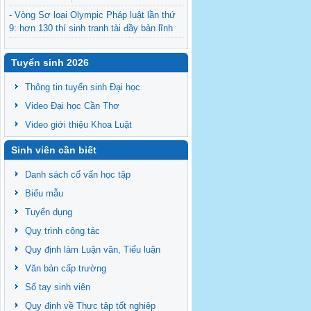
- Vòng Sơ loại Olympic Pháp luật lần thứ
9: hơn 130 thí sinh tranh tài đầy bản lĩnh
- Chính thức công bố top 08 thí sinh bước
vào Vòng Bán kết cuộc thi “Hùng biện sinh
Tuyển sinh 2026
viên luật” 2026
Thông tin tuyển sinh Đại học
- Tuyển cộng tác viên Ban Chủ nhiệm -
Legal English club – passing the torch
Video Đại học Cần Thơ
- Sinh hoạt của CLB Tiếng Anh pháp lý 05-
Video giới thiệu Khoa Luật
2026
Sinh viên cần biết
- Kế hoạch bào vệ Luận văn/Đề án thạc sĩ
ngày 26/06/2026
Danh sách cố vấn học tập
Biểu mẫu
Tuyển dụng
Quy trình công tác
Quy định làm Luận văn, Tiểu luận
Văn bản cấp trường
Sổ tay sinh viên
Quy định về Thực tập tốt nghiệp