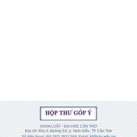
KHOA LUẬT - ĐẠI HỌC CẦN THƠ
Địa chỉ: Khu II, đường 3/2, p. Ninh Kiều, TP. Cần Thơ
kl@ctu.edu.vn
Số điện thoại: (84-292) 3832 569; Email: