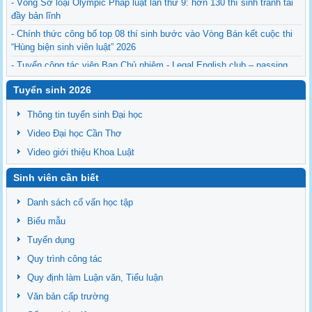
- Vòng Sơ loại Olympic Pháp luật lần thứ 9: hơn 130 thí sinh tranh tài
đầy bản lĩnh
- Chính thức công bố top 08 thí sinh bước vào Vòng Bán kết cuộc thi
“Hùng biện sinh viên luật” 2026
- Tuyển cộng tác viên Ban Chủ nhiệm - Legal English club – passing
the torch
Tuyển sinh 2026
- Sinh hoạt của CLB Tiếng Anh pháp lý 05-2026
- Kế hoạch bào vệ Luận văn/Đề án thạc sĩ ngày 26/06/2026
Thông tin tuyển sinh Đại học
Video Đại học Cần Thơ
Video giới thiệu Khoa Luật
Sinh viên cần biết
Danh sách cố vấn học tập
Biểu mẫu
Tuyển dụng
Quy trình công tác
Quy định làm Luận văn, Tiểu luận
Văn bản cấp trường