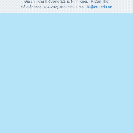
Địa chỉ: Khu II, đường 3/2, p. Ninh Kiều, TP. Cần Thơ
kl@ctu.edu.vn
Số điện thoại: (84-292) 3832 569; Email: