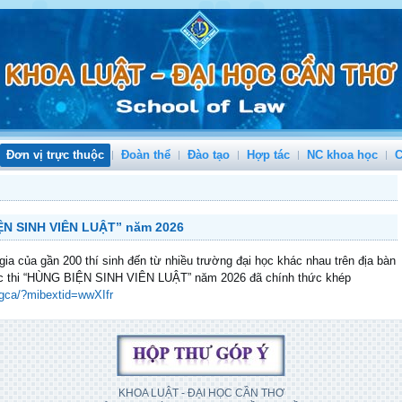
Đơn vị trực thuộc
Đoàn thể
Đào tạo
Hợp tác
NC khoa học
C
IỆN SINH VIÊN LUẬT” năm 2026
a của gần 200 thí sinh đến từ nhiều trường đại học khác nhau trên địa bàn
uộc thi “HÙNG BIỆN SINH VIÊN LUẬT” năm 2026 đã chính thức khép
gca/?mibextid=wwXIfr
KHOA LUẬT - ĐẠI HỌC CẦN THƠ