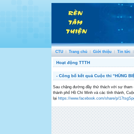
CTU
Trang chủ
Giới thiệu
Tin tức
Hoạt động TTTH
- Công bố kết quả Cuộc thi “HÙNG B
Sau chặng đường đầy thử thách với sự tham gi
thành phố Hồ Chí Minh và các tỉnh thành, C
lại
https://www.facebook.com/share/p/17tsgSp