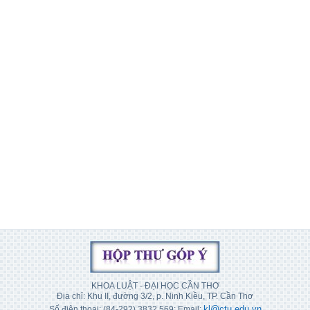
KHOA LUẬT - ĐẠI HỌC CẦN THƠ
Địa chỉ: Khu II, đường 3/2, p. Ninh Kiều, TP. Cần Thơ
kl@ctu.edu.vn
Số điện thoại: (84-292) 3832 569; Email: