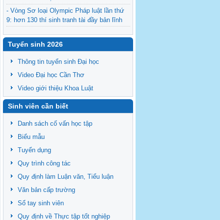
- Vòng Sơ loại Olympic Pháp luật lần thứ
9: hơn 130 thí sinh tranh tài đầy bản lĩnh
- Chính thức công bố top 08 thí sinh bước
vào Vòng Bán kết cuộc thi “Hùng biện sinh
Tuyển sinh 2026
viên luật” 2026
Thông tin tuyển sinh Đại học
- Tuyển cộng tác viên Ban Chủ nhiệm -
Legal English club – passing the torch
Video Đại học Cần Thơ
- Sinh hoạt của CLB Tiếng Anh pháp lý 05-
Video giới thiệu Khoa Luật
2026
Sinh viên cần biết
- Kế hoạch bào vệ Luận văn/Đề án thạc sĩ
ngày 26/06/2026
Danh sách cố vấn học tập
Biểu mẫu
Tuyển dụng
Quy trình công tác
Quy định làm Luận văn, Tiểu luận
Văn bản cấp trường
Sổ tay sinh viên
Quy định về Thực tập tốt nghiệp