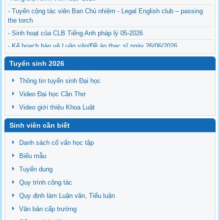
- Tuyển cộng tác viên Ban Chủ nhiệm - Legal English club – passing
the torch
- Sinh hoạt của CLB Tiếng Anh pháp lý 05-2026
- Kế hoạch bào vệ Luận văn/Đề án thạc sĩ ngày 26/06/2026
- Kiểm tra thông tin học tập của sinh viên (25/05/2026)
Tuyển sinh 2026
- Kế hoạch thực hiện Luận văn tốt nghiệp, Tiểu luận tốt nghiệp và Thực
tập tốt nghiệp đại học hệ chính quy Học kỳ 3, năm học 2025-2026
Thông tin tuyển sinh Đại học
Video Đại học Cần Thơ
Video giới thiệu Khoa Luật
Sinh viên cần biết
Danh sách cố vấn học tập
Biểu mẫu
Tuyển dụng
Quy trình công tác
Quy định làm Luận văn, Tiểu luận
Văn bản cấp trường